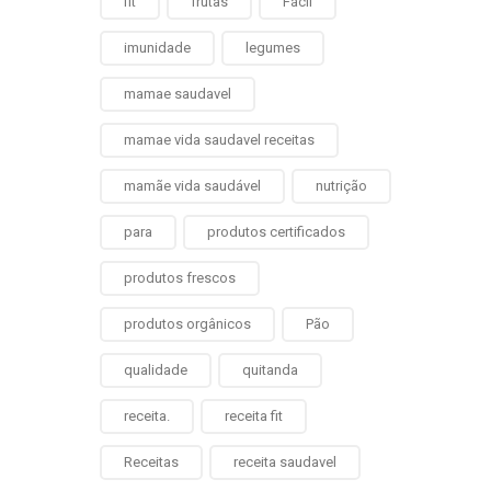
fit
frutas
Fácil
imunidade
legumes
mamae saudavel
mamae vida saudavel receitas
mamãe vida saudável
nutrição
para
produtos certificados
produtos frescos
produtos orgânicos
Pão
qualidade
quitanda
receita.
receita fit
Receitas
receita saudavel