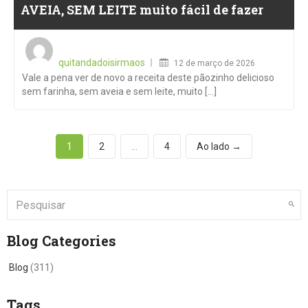
AVEIA, SEM LEITE muito fácil de fazer
Posted
on
quitandadoisirmaos
12 de março de 2026
Vale a pena ver de novo a receita deste pãozinho delicioso
sem farinha, sem aveia e sem leite, muito [...]
1
2
…
4
Ao lado →
Blog Categories
Blog
(311)
Tags