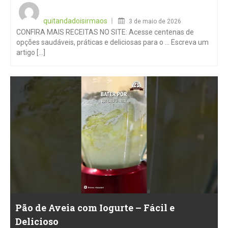
Posted
on
quitandadoisirmaos
3 de maio de 2026
CONFIRA MAIS RECEITAS NO SITE: Acesse centenas de
opções saudáveis, práticas e deliciosas para o … Escreva um
artigo [...]
Pão de Aveia com Iogurte – Fácil e
Delicioso