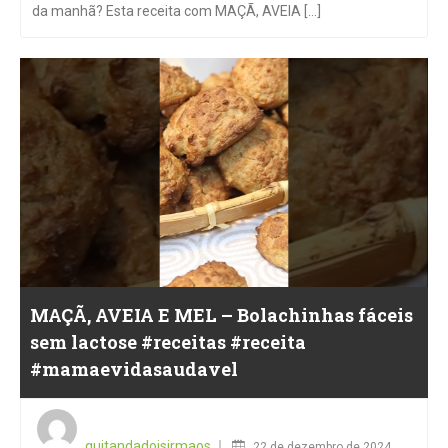
da manhã? Esta receita com MAÇÃ, AVEIA [...]
MAÇÃ, AVEIA E MEL – Bolachinhas fáceis
sem lactose #receitas #receita
#mamaevidasaudavel
Posted
on
quitandadoisirmaos
22 de dezembro de 2024