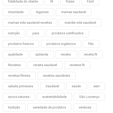
fidelidade do cliente
fit
frutas
Fácil
imunidade
legumes
mamae saudavel
mamae vida saudavel receitas
mamãe vida saudável
nutrição
para
produtos certificados
produtos frescos
produtos orgânicos
Pão
qualidade
quitanda
receita.
receita fit
Receitas
receita saudavel
receitas fit
receitas fitness
receitas saudáveis
salada primavera
Saudável
saúde
sem
sucos naturais
sustentabilidade
São Lourenço
tradição
variedade de produtos
verduras