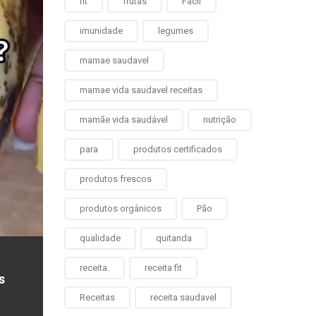
fit
frutas
Fácil
imunidade
legumes
mamae saudavel
mamae vida saudavel receitas
mamãe vida saudável
nutrição
para
produtos certificados
produtos frescos
produtos orgânicos
Pão
qualidade
quitanda
receita.
receita fit
s
Receitas
receita saudavel