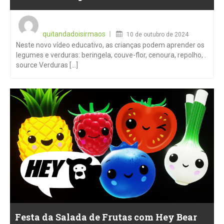
Posted
on
quitandadoisirmaos
10 de outubro de 2024
Neste novo vídeo educativo, as crianças podem aprender os
legumes e verduras: beringela, couve-flor, cenoura, repolho, .
source Verduras [...]
Festa da Salada de Frutas com Hey Bear