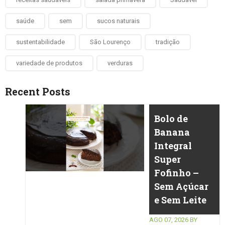
saúde
sem
sucos naturais
sustentabilidade
São Lourenço
tradição
variedade de produtos
verduras
Recent Posts
Bolo de
Banana
Integral
Super
Fofinho –
Sem Açúcar
e Sem Leite
AGO 07, 2026
BY