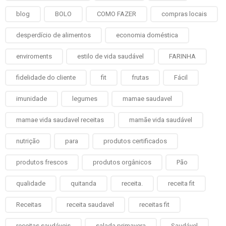
blog
BOLO
COMO FAZER
compras locais
desperdício de alimentos
economia doméstica
enviroments
estilo de vida saudável
FARINHA
fidelidade do cliente
fit
frutas
Fácil
imunidade
legumes
mamae saudavel
mamae vida saudavel receitas
mamãe vida saudável
nutrição
para
produtos certificados
produtos frescos
produtos orgânicos
Pão
qualidade
quitanda
receita.
receita fit
Receitas
receita saudavel
receitas fit
receitas saudáveis
salada primavera
Saudável