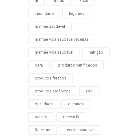
fit
frutas
Fácil
imunidade
legumes
mamae saudavel
mamae vida saudavel receitas
mamãe vida saudável
nutrição
para
produtos certificados
produtos frescos
produtos orgânicos
Pão
qualidade
quitanda
receita.
receita fit
Receitas
receita saudavel