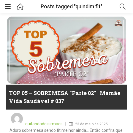
Posts tagged "quindim fit"
TOP 05 – SOBREMESA “Parte 02” | Mamãe
Vida Saudável # 037
Posted
on
quitandadoisirmaos
23 de maio de 2025
Adoro sobremesa sendo fit melhor ainda… Então confira que