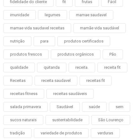
fidelidade do cliente
fit
frutas
Fácil
imunidade
legumes
mamae saudavel
mamae vida saudavel receitas
mamãe vida saudável
nutrição
para
produtos certificados
produtos frescos
produtos orgânicos
Pão
qualidade
quitanda
receita.
receita fit
Receitas
receita saudavel
receitas fit
receitas fitness
receitas saudáveis
salada primavera
Saudável
saúde
sem
sucos naturais
sustentabilidade
São Lourenço
tradição
variedade de produtos
verduras