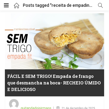
Posts tagged "receita de empadinha de frango"
FÁCIL E SEM TRIGO! Empada de frango
que desmancha na boca- RECHEIO ÚMIDO
E DELICIOSO
Posted
on
quitandadoisirmaos
21 de dezembro de 2025