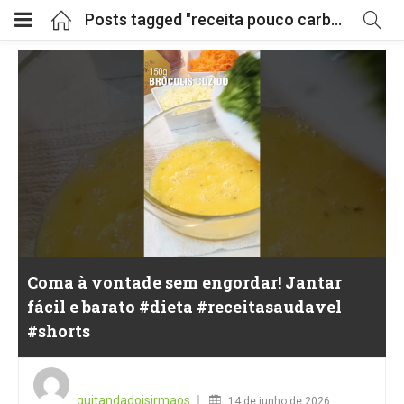
Posts tagged "receita pouco carboidrato"
Coma à vontade sem engordar! Jantar
fácil e barato #dieta #receitasaudavel
#shorts
Posted
on
quitandadoisirmaos
14 de junho de 2026