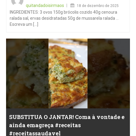
on
quitandadoisirmaos
18 de dezembro de 2025
INGREDIENTES: 3 ovos 150g brócolis cozido 40g cenoura
ralada sal, ervas desidratadas 50g de mussarela ralada …
Escreva um [...]
SUBSTITUA O JANTAR! Coma à vontade e
ainda emagreça #receitas
#receitassaudavel