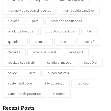
imunidade
legumes
mamae saudavel
mamae vida saudavel receitas
mamãe vida saudável
nutrição
para
produtos certificados
produtos frescos
produtos orgânicos
Pão
qualidade
quitanda
receita.
receita fit
Receitas
receita saudavel
receitas fit
receitas saudáveis
salada primavera
Saudável
saúde
sem
sucos naturais
sustentabilidade
São Lourenço
tradição
variedade de produtos
verduras
Recent Posts