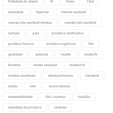
fidelidade do cliente
fit
frutas
Fácil
imunidade
legumes
mamae saudavel
mamae vida saudavel receitas
mamãe vida saudável
nutrição
para
produtos certificados
produtos frescos
produtos orgânicos
Pão
qualidade
quitanda
receita.
receita fit
Receitas
receita saudavel
receitas fit
receitas saudáveis
salada primavera
Saudável
saúde
sem
sucos naturais
sustentabilidade
São Lourenço
tradição
variedade de produtos
verduras