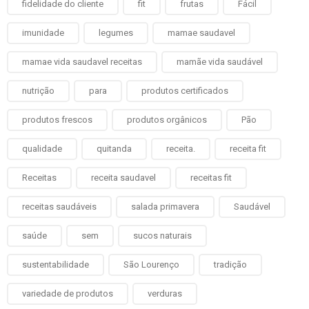
fidelidade do cliente
fit
frutas
Fácil
imunidade
legumes
mamae saudavel
mamae vida saudavel receitas
mamãe vida saudável
nutrição
para
produtos certificados
produtos frescos
produtos orgânicos
Pão
qualidade
quitanda
receita.
receita fit
Receitas
receita saudavel
receitas fit
receitas saudáveis
salada primavera
Saudável
saúde
sem
sucos naturais
sustentabilidade
São Lourenço
tradição
variedade de produtos
verduras