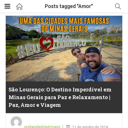
Posts tagged "Amor"
São Lourenço: O Destino Imperdível em
Minas Gerais para Paz e Relaxamento |
Paz, Amor e Viagem
Posted
on
quitandadoisirmaos
11 de outubro de 2024