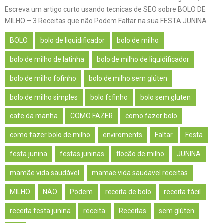
Escreva um artigo curto usando técnicas de SEO sobre BOLO DE
MILHO – 3 Receitas que não Podem Faltar na sua FESTA JUNINA
BOLO
bolo de liquidificador
bolo de milho
bolo de milho de latinha
bolo de milho de liquidificador
bolo de milho fofinho
bolo de milho sem glúten
bolo de milho simples
bolo fofinho
bolo sem gluten
cafe da manha
COMO FAZER
como fazer bolo
como fazer bolo de milho
enviroments
Faltar
Festa
festa junina
festas juninas
flocão de milho
JUNINA
mamãe vida saudável
mamae vida saudavel receitas
MILHO
NÃO
Podem
receita de bolo
receita fácil
receita festa junina
receita.
Receitas
sem glúten