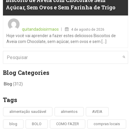
Biscoito de Aveia com Chocolate Sem
Açúcar, Sem Ovos e Sem Farinha de Trigo
Posted
on
quitandadoisirmaos
4 de agosto de 2026
Hoje você vai aprender a fazer estes deliciosos Biscoitos de
Aveia com Chocolate, sem açúcar, sem ovos e sem [...]
Blog Categories
Blog
(312)
Tags
alimentação saudável
alimentos
AVEIA
blog
BOLO
COMO FAZER
compras locais