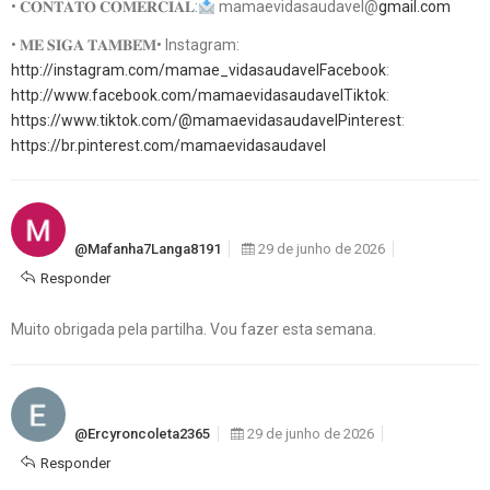
• 𝐂𝐎𝐍𝐓𝐀𝐓𝐎 𝐂𝐎𝐌𝐄𝐑𝐂𝐈𝐀𝐋:
mamaevidasaudavel@
gmail.com
• 𝐌𝐄 𝐒𝐈𝐆𝐀 𝐓𝐀𝐌𝐁𝐄́𝐌• Instagram:
http://instagram.com/mamae_vidasaudavelFacebook
:
http://www.facebook.com/mamaevidasaudavelTiktok
:
https://www.tiktok.com/@mamaevidasaudavelPinterest
:
https://br.pinterest.com/mamaevidasaudavel
@mafanha7Langa8191
29 de junho de 2026
Responder
Muito obrigada pela partilha. Vou fazer esta semana.
@ercyroncoleta2365
29 de junho de 2026
Responder