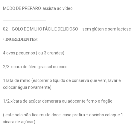
MODO DE PREPARO, assista ao vídeo.
________________________
02 – BOLO DE MILHO FÁCIL E DELICIOSO – sem glúten e sem lactose
• 𝐈𝐍𝐆𝐑𝐄𝐃𝐈𝐄𝐍𝐓𝐄𝐒:
4 ovos pequenos ( ou 3 grandes)
2/3 xicara de óleo girassol ou coco
1 lata de milho (escorrer o líquido de conserva que vem, lavar e
colocar água novamente)
1/2 xícara de açúcar demerara ou adoçante forno e fogão
( este bolo não fica muito doce, caso prefira + docinho coloque 1
xícara de açúcar)