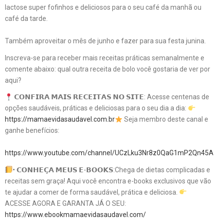
lactose super fofinhos e deliciosos para o seu café da manhã ou
café da tarde.
Também aproveitar o mês de junho e fazer para sua festa junina.
Inscreva-se para receber mais receitas práticas semanalmente e
comente abaixo: qual outra receita de bolo você gostaria de ver por
aqui?
𝗖𝗢𝗡𝗙𝗜𝗥𝗔 𝗠𝗔𝗜𝗦 𝗥𝗘𝗖𝗘𝗜𝗧𝗔𝗦 𝗡𝗢 𝗦𝗜𝗧𝗘: Acesse centenas de
opções saudáveis, práticas e deliciosas para o seu dia a dia:
https://mamaevidasaudavel.com.br
Seja membro deste canal e
ganhe benefícios:
https://www.youtube.com/channel/UCzLku3Nr8z0QaG1mP2Qn45A/j
• 𝗖𝗢𝗡𝗛𝗘𝗖̧𝗔 𝗠𝗘𝗨𝗦 𝗘-𝗕𝗢𝗢𝗞𝗦:Chega de dietas complicadas e
receitas sem graça! Aqui você encontra e-books exclusivos que vão
te ajudar a comer de forma saudável, prática e deliciosa.
ACESSE AGORA E GARANTA JÁ O SEU:
https://www.ebookmamaevidasaudavel.com/