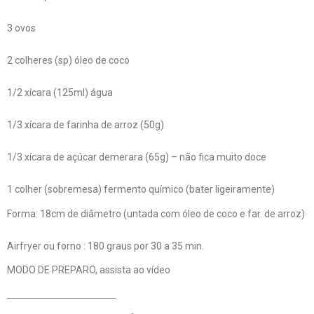
3 ovos
2 colheres (sp) óleo de coco
1/2 xícara (125ml) água
1/3 xícara de farinha de arroz (50g)
1/3 xícara de açúcar demerara (65g) – não fica muito doce
1 colher (sobremesa) fermento químico (bater ligeiramente)
Forma: 18cm de diâmetro (untada com óleo de coco e far. de arroz)
Airfryer ou forno : 180 graus por 30 a 35 min.
MODO DE PREPARO, assista ao vídeo
__________________________