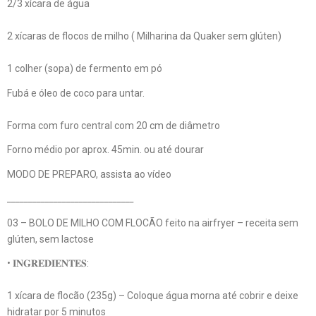
2/3 xícara de água
2 xícaras de flocos de milho ( Milharina da Quaker sem glúten)
1 colher (sopa) de fermento em pó
Fubá e óleo de coco para untar.
Forma com furo central com 20 cm de diâmetro
Forno médio por aprox. 45min. ou até dourar
MODO DE PREPARO, assista ao vídeo
______________________________
03 – BOLO DE MILHO COM FLOCÃO feito na airfryer – receita sem
glúten, sem lactose
• 𝐈𝐍𝐆𝐑𝐄𝐃𝐈𝐄𝐍𝐓𝐄𝐒:
1 xícara de flocão (235g) – Coloque água morna até cobrir e deixe
hidratar por 5 minutos