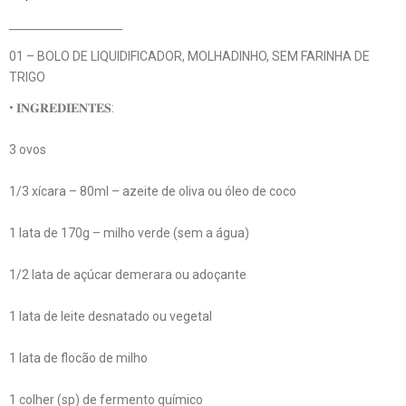
_____________________
01 – BOLO DE LIQUIDIFICADOR, MOLHADINHO, SEM FARINHA DE
TRIGO
• 𝐈𝐍𝐆𝐑𝐄𝐃𝐈𝐄𝐍𝐓𝐄𝐒:
3 ovos
1/3 xícara – 80ml – azeite de oliva ou óleo de coco
1 lata de 170g – milho verde (sem a água)
1/2 lata de açúcar demerara ou adoçante
1 lata de leite desnatado ou vegetal
1 lata de flocão de milho
1 colher (sp) de fermento químico