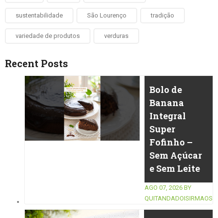
sustentabilidade
São Lourenço
tradição
variedade de produtos
verduras
Recent Posts
Bolo de
Banana
Integral
Super
Fofinho –
Sem Açúcar
e Sem Leite
AGO 07, 2026
BY
QUITANDADOISIRMAOS