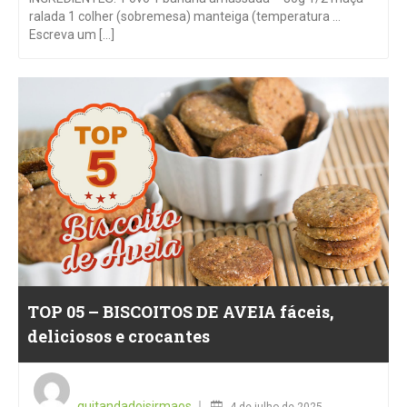
ralada 1 colher (sobremesa) manteiga (temperatura …
Escreva um [...]
TOP 05 – BISCOITOS DE AVEIA fáceis,
deliciosos e crocantes
Posted
on
quitandadoisirmaos
4 de julho de 2025