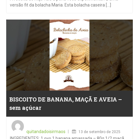
versão fit da bolacha Maria. Esta bolacha caseira [...]
BISCOITO DE BANANA, MAÇÃ E AVEIA –
sem açúcar
Posted
on
quitandadoisirmaos
13 de setembro de 2025
INGREDIENTES: 1 ovo 1 banana amassada – 80g 1/2 maçã