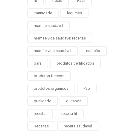
fit
frutas
Fácil
imunidade
legumes
mamae saudavel
mamae vida saudavel receitas
mamãe vida saudável
nutrição
para
produtos certificados
produtos frescos
produtos orgânicos
Pão
qualidade
quitanda
receita.
receita fit
Receitas
receita saudavel