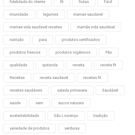
fidelidade do cliente
fit
frutas
Fácil
imunidade
legumes
mamae saudavel
mamae vida saudavel receitas
mamãe vida saudável
nutrição
para
produtos certificados
produtos frescos
produtos orgânicos
Pão
qualidade
quitanda
receita.
receita fit
Receitas
receita saudavel
receitas fit
receitas saudáveis
salada primavera
Saudável
saúde
sem
sucos naturais
sustentabilidade
São Lourenço
tradição
variedade de produtos
verduras