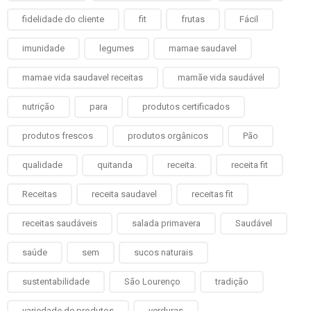
fidelidade do cliente
fit
frutas
Fácil
imunidade
legumes
mamae saudavel
mamae vida saudavel receitas
mamãe vida saudável
nutrição
para
produtos certificados
produtos frescos
produtos orgânicos
Pão
qualidade
quitanda
receita.
receita fit
Receitas
receita saudavel
receitas fit
receitas saudáveis
salada primavera
Saudável
saúde
sem
sucos naturais
sustentabilidade
São Lourenço
tradição
variedade de produtos
verduras