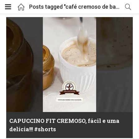
Posts tagged "café cremoso de batedeira"
CAPUCCINO FIT CREMOSO, fácil e uma
delícia!!! #shorts