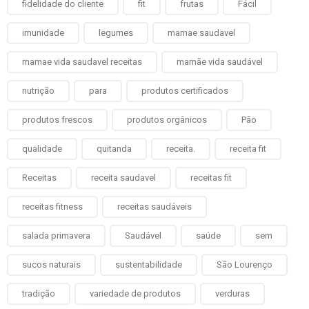
fidelidade do cliente
fit
frutas
Fácil
imunidade
legumes
mamae saudavel
mamae vida saudavel receitas
mamãe vida saudável
nutrição
para
produtos certificados
produtos frescos
produtos orgânicos
Pão
qualidade
quitanda
receita.
receita fit
Receitas
receita saudavel
receitas fit
receitas fitness
receitas saudáveis
salada primavera
Saudável
saúde
sem
sucos naturais
sustentabilidade
São Lourenço
tradição
variedade de produtos
verduras