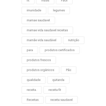
fit
frutas
Fácil
imunidade
legumes
mamae saudavel
mamae vida saudavel receitas
mamãe vida saudável
nutrição
para
produtos certificados
produtos frescos
produtos orgânicos
Pão
qualidade
quitanda
receita.
receita fit
Receitas
receita saudavel