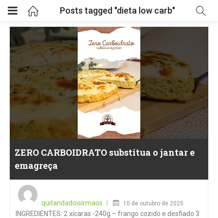
Posts tagged "dieta low carb"
ZERO CARBOIDRATO substitua o jantar e
emagreça
Posted
on
quitandadoisirmaos
10 de outubro de 2025
INGREDIENTES: 2 xícaras -240g – frango cozido e desfiado 3