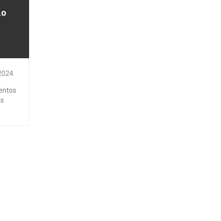
ão
2024
entos
is