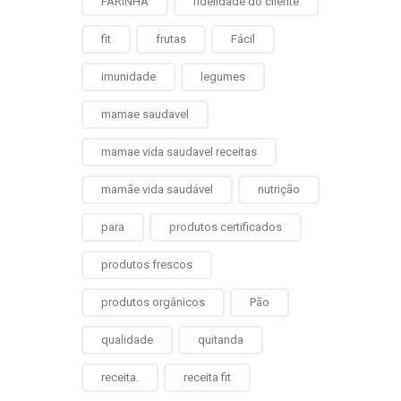
FARINHA
fidelidade do cliente
fit
frutas
Fácil
imunidade
legumes
mamae saudavel
mamae vida saudavel receitas
mamãe vida saudável
nutrição
para
produtos certificados
produtos frescos
produtos orgânicos
Pão
qualidade
quitanda
receita.
receita fit