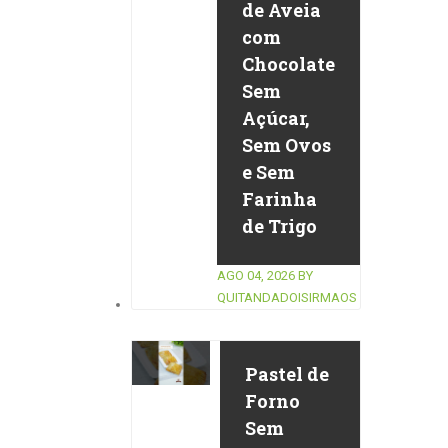
de Aveia
com
Chocolate
Sem
Açúcar,
Sem Ovos
e Sem
Farinha
de Trigo
AGO 04, 2026
BY
QUITANDADOISIRMAOS
Pastel de
Forno
Sem