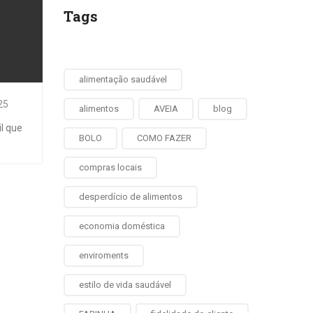
Tags
alimentação saudável
25
alimentos
AVEIA
blog
l que
BOLO
COMO FAZER
compras locais
desperdício de alimentos
economia doméstica
enviroments
estilo de vida saudável