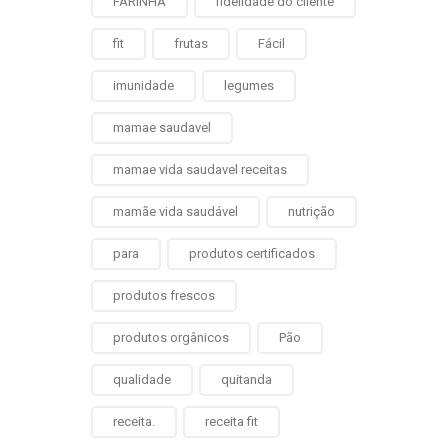
FARINHA
fidelidade do cliente
fit
frutas
Fácil
imunidade
legumes
mamae saudavel
mamae vida saudavel receitas
mamãe vida saudável
nutrição
para
produtos certificados
produtos frescos
produtos orgânicos
Pão
qualidade
quitanda
receita.
receita fit