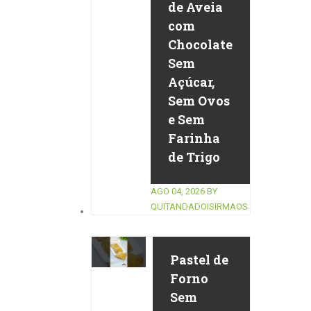
de Aveia
com
Chocolate
Sem
Açúcar,
Sem Ovos
e Sem
Farinha
de Trigo
AGO 04, 2026
BY
QUITANDADOISIRMAOS
Pastel de
Forno
Sem