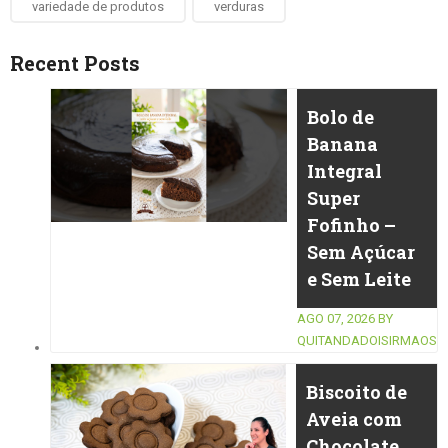
variedade de produtos
verduras
Recent Posts
Bolo de
Banana
Integral
Super
Fofinho –
Sem Açúcar
e Sem Leite
AGO 07, 2026
BY
QUITANDADOISIRMAOS
Biscoito de
Aveia com
Chocolate