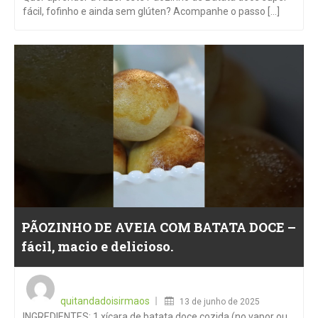
fácil, fofinho e ainda sem glúten? Acompanhe o passo [...]
PÃOZINHO DE AVEIA COM BATATA DOCE –
fácil, macio e delicioso.
Posted
on
quitandadoisirmaos
13 de junho de 2025
INGREDIENTES: 1 xícara de batata doce cozida (no vapor ou