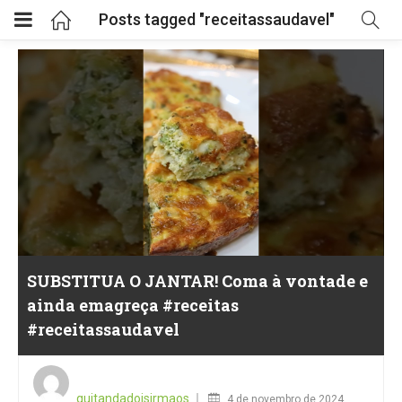
Posts tagged "receitassaudavel"
SUBSTITUA O JANTAR! Coma à vontade e
ainda emagreça #receitas
#receitassaudavel
Posted
on
quitandadoisirmaos
4 de novembro de 2024