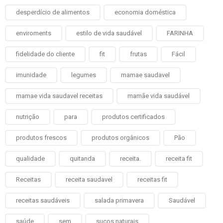
desperdício de alimentos
economia doméstica
enviroments
estilo de vida saudável
FARINHA
fidelidade do cliente
fit
frutas
Fácil
imunidade
legumes
mamae saudavel
mamae vida saudavel receitas
mamãe vida saudável
nutrição
para
produtos certificados
produtos frescos
produtos orgânicos
Pão
qualidade
quitanda
receita.
receita fit
Receitas
receita saudavel
receitas fit
receitas saudáveis
salada primavera
Saudável
saúde
sem
sucos naturais