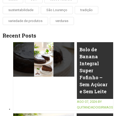
sustentabilidade
São Lourenço
tradição
variedade de produtos
verduras
Recent Posts
Bolo de
Banana
Integral
Super
Fofinho –
Sem Açúcar
e Sem Leite
AGO 07, 2026
BY
QUITANDADOISIRMAOS