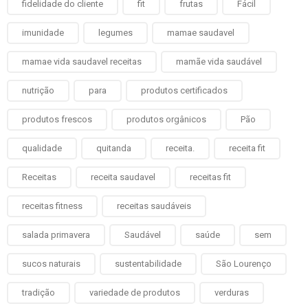
fidelidade do cliente
fit
frutas
Fácil
imunidade
legumes
mamae saudavel
mamae vida saudavel receitas
mamãe vida saudável
nutrição
para
produtos certificados
produtos frescos
produtos orgânicos
Pão
qualidade
quitanda
receita.
receita fit
Receitas
receita saudavel
receitas fit
receitas fitness
receitas saudáveis
salada primavera
Saudável
saúde
sem
sucos naturais
sustentabilidade
São Lourenço
tradição
variedade de produtos
verduras