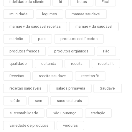
fidelidade do cliente
fit
frutas
Fácil
imunidade
legumes
mamae saudavel
mamae vida saudavel receitas
mamãe vida saudável
nutrição
para
produtos certificados
produtos frescos
produtos orgânicos
Pão
qualidade
quitanda
receita.
receita fit
Receitas
receita saudavel
receitas fit
receitas saudáveis
salada primavera
Saudável
saúde
sem
sucos naturais
sustentabilidade
São Lourenço
tradição
variedade de produtos
verduras