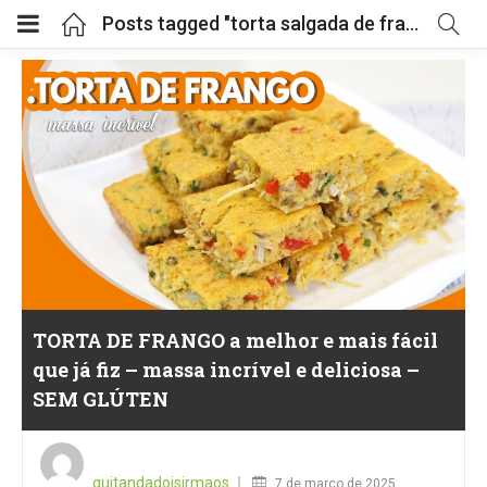
Posts tagged "torta salgada de frango"
TORTA DE FRANGO a melhor e mais fácil
que já fiz – massa incrível e deliciosa –
SEM GLÚTEN
Posted
on
quitandadoisirmaos
7 de março de 2025