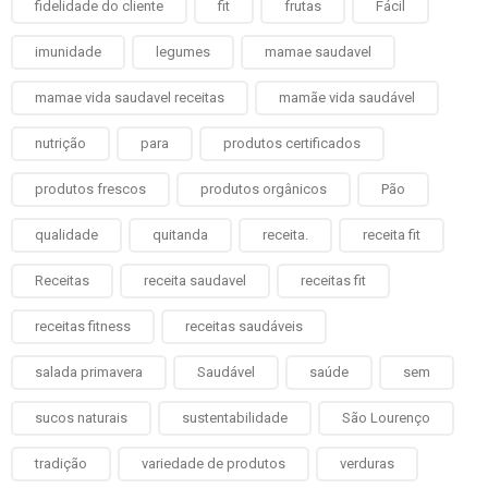
fidelidade do cliente
fit
frutas
Fácil
imunidade
legumes
mamae saudavel
mamae vida saudavel receitas
mamãe vida saudável
nutrição
para
produtos certificados
produtos frescos
produtos orgânicos
Pão
qualidade
quitanda
receita.
receita fit
Receitas
receita saudavel
receitas fit
receitas fitness
receitas saudáveis
salada primavera
Saudável
saúde
sem
sucos naturais
sustentabilidade
São Lourenço
tradição
variedade de produtos
verduras