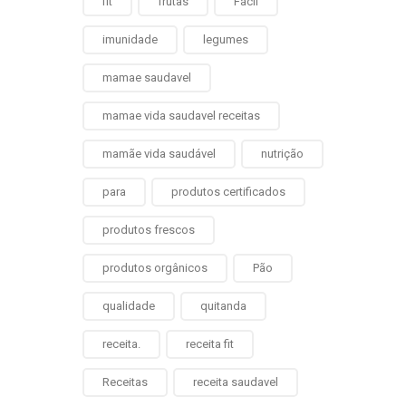
fit
frutas
Fácil
imunidade
legumes
mamae saudavel
mamae vida saudavel receitas
mamãe vida saudável
nutrição
para
produtos certificados
produtos frescos
produtos orgânicos
Pão
qualidade
quitanda
receita.
receita fit
Receitas
receita saudavel