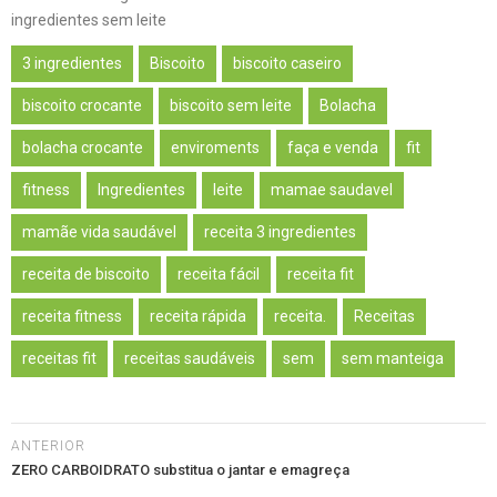
ingredientes sem leite
3 ingredientes
Biscoito
biscoito caseiro
biscoito crocante
biscoito sem leite
Bolacha
bolacha crocante
enviroments
faça e venda
fit
fitness
Ingredientes
leite
mamae saudavel
mamãe vida saudável
receita 3 ingredientes
receita de biscoito
receita fácil
receita fit
receita fitness
receita rápida
receita.
Receitas
receitas fit
receitas saudáveis
sem
sem manteiga
ANTERIOR
ZERO CARBOIDRATO substitua o jantar e emagreça