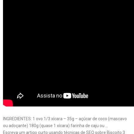
INGREDIENTES: 1 ovo 1/3 xícara – 35g – açúcar de coco (mascavo
ou adoçante) 180g (quase 1 xícara) farinha de caju ou …
Escreva um artigo curto usando técnicas de SEO sobre Biscoito 3