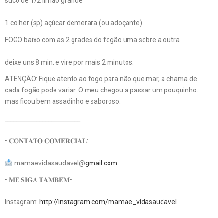
suco de 1/2 limão grande
1 colher (sp) açúcar demerara (ou adoçante)
FOGO baixo com as 2 grades do fogão uma sobre a outra
deixe uns 8 min. e vire por mais 2 minutos.
ATENÇÃO: Fique atento ao fogo para não queimar, a chama de
cada fogão pode variar. O meu chegou a passar um pouquinho…
mas ficou bem assadinho e saboroso.
__________________________
• 𝐂𝐎𝐍𝐓𝐀𝐓𝐎 𝐂𝐎𝐌𝐄𝐑𝐂𝐈𝐀𝐋:
mamaevidasaudavel@
gmail.com
• 𝐌𝐄 𝐒𝐈𝐆𝐀 𝐓𝐀𝐌𝐁𝐄́𝐌•
Instagram:
http://instagram.com/mamae_vidasaudavel