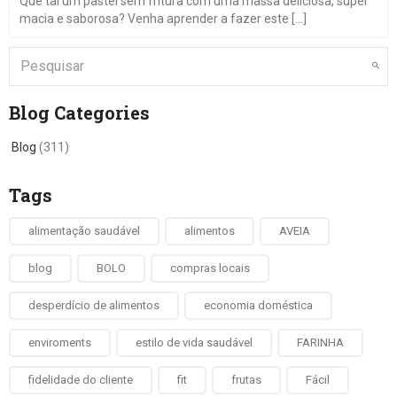
Que tal um pastel sem fritura com uma massa deliciosa, super
macia e saborosa? Venha aprender a fazer este [...]
Blog Categories
Blog
(311)
Tags
alimentação saudável
alimentos
AVEIA
blog
BOLO
compras locais
desperdício de alimentos
economia doméstica
enviroments
estilo de vida saudável
FARINHA
fidelidade do cliente
fit
frutas
Fácil