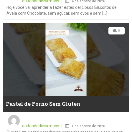
quitandadoisirmaos
4 de agosto de 2026
Hoje você vai aprender a fazer estes deliciosos Biscoitos de
Aveia com Chocolate, sem açúcar, sem ovos e sem [...]
8
Pastel de Forno Sem Glúten
Posted
on
quitandadoisirmaos
1 de agosto de 2026