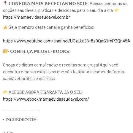
𝗖𝗢𝗡𝗙𝗜𝗥𝗔 𝗠𝗔𝗜𝗦 𝗥𝗘𝗖𝗘𝗜𝗧𝗔𝗦 𝗡𝗢 𝗦𝗜𝗧𝗘: Acesse centenas de
opções saudáveis, práticas e deliciosas para o seu dia a dia:
https://mamaevidasaudavel.com.br
Seja membro deste canal e ganhe benefícios:
https://www.youtube.com/channel/UCzLku3Nr8z0QaG1mP2Qn45A/j
• 𝗖𝗢𝗡𝗛𝗘𝗖̧𝗔 𝗠𝗘𝗨𝗦 𝗘-𝗕𝗢𝗢𝗞𝗦:
Chega de dietas complicadas e receitas sem graça! Aqui você
encontra e-books exclusivos que vão te ajudar a comer de forma
saudável, prática e deliciosa.
ACESSE AGORA E GARANTA JÁ O SEU:
https://www.ebookmamaevidasaudavel.com/
_____________________
• 𝐈𝐍𝐆𝐑𝐄𝐃𝐈𝐄𝐍𝐓𝐄𝐒: