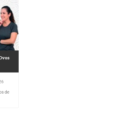
 Ovos
26
os de