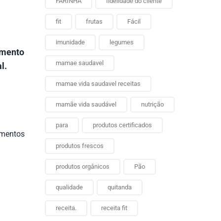
FARINHA
fidelidade do cliente
fit
frutas
Fácil
imunidade
legumes
imento
mamae saudavel
l.
mamae vida saudavel receitas
mamãe vida saudável
nutrição
para
produtos certificados
imentos
produtos frescos
produtos orgânicos
Pão
qualidade
quitanda
receita.
receita fit