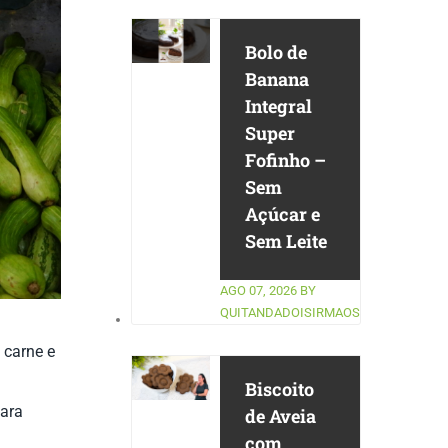
Bolo de
Banana
Integral
Super
Fofinho –
Sem
Açúcar e
Sem Leite
AGO 07, 2026
BY
QUITANDADOISIRMAOS
 carne e
Biscoito
para
de Aveia
com