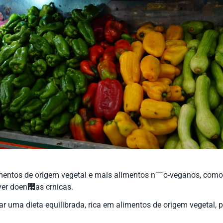
mentos de origem vegetal e mais alimentos n￣o-veganos, como
er doen￧as cr￴nicas.
r uma dieta equilibrada, rica em alimentos de origem vegetal, 