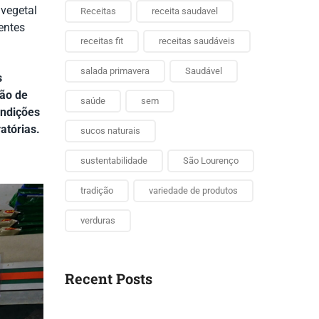
 vegetal
Receitas
receita saudavel
entes
receitas fit
receitas saudáveis
salada primavera
Saudável
s
ção de
saúde
sem
ondições
atórias.
sucos naturais
sustentabilidade
São Lourenço
tradição
variedade de produtos
verduras
Recent Posts