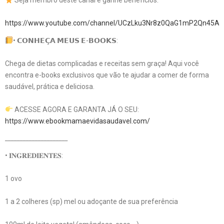
Seja membro deste canal e ganhe benefícios:
https://www.youtube.com/channel/UCzLku3Nr8z0QaG1mP2Qn45A/j
• 𝗖𝗢𝗡𝗛𝗘𝗖̧𝗔 𝗠𝗘𝗨𝗦 𝗘-𝗕𝗢𝗢𝗞𝗦:
Chega de dietas complicadas e receitas sem graça! Aqui você
encontra e-books exclusivos que vão te ajudar a comer de forma
saudável, prática e deliciosa.
ACESSE AGORA E GARANTA JÁ O SEU:
https://www.ebookmamaevidasaudavel.com/
_____________________
• 𝐈𝐍𝐆𝐑𝐄𝐃𝐈𝐄𝐍𝐓𝐄𝐒:
1 ovo
1 a 2 colheres (sp) mel ou adoçante de sua preferência