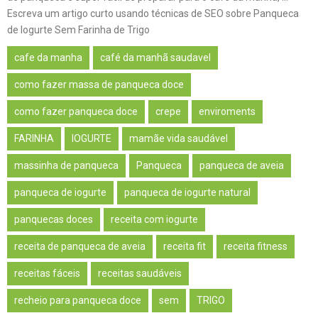
Escreva um artigo curto usando técnicas de SEO sobre Panqueca
de Iogurte Sem Farinha de Trigo
cafe da manha
café da manhã saudavel
como fazer massa de panqueca doce
como fazer panqueca doce
crepe
enviroments
FARINHA
IOGURTE
mamãe vida saudável
massinha de panqueca
Panqueca
panqueca de aveia
panqueca de iogurte
panqueca de iogurte natural
panquecas doces
receita com iogurte
receita de panqueca de aveia
receita fit
receita fitness
receitas fáceis
receitas saudáveis
recheio para panqueca doce
sem
TRIGO