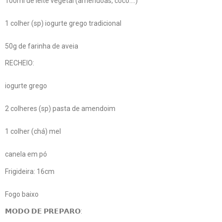
100ml de leite vegetal (amêndoas, coco….)
1 colher (sp) iogurte grego tradicional
50g de farinha de aveia
RECHEIO:
iogurte grego
2 colheres (sp) pasta de amendoim
1 colher (chá) mel
canela em pó
Frigideira: 16cm
Fogo baixo
𝗠𝗢𝗗𝗢 𝗗𝗘 𝗣𝗥𝗘𝗣𝗔𝗥𝗢: