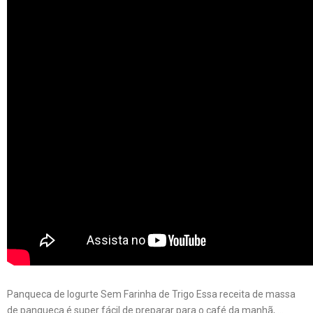
Panqueca de Iogurte Sem Farinha de Trigo Essa receita de massa
de panqueca é super fácil de preparar para o café da manhã, …