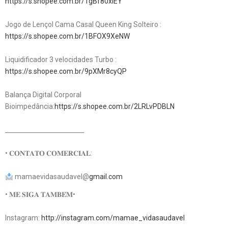
https://s.shopee.com.br/1gBf80xlEY
Jogo de Lençol Cama Casal Queen King Solteiro :
https://s.shopee.com.br/1BFOX9XeNW
Liquidificador 3 velocidades Turbo :
https://s.shopee.com.br/9pXMr8cyQP
Balança Digital Corporal
Bioimpedância:
https://s.shopee.com.br/2LRLvPDBLN
__________________________
• 𝐂𝐎𝐍𝐓𝐀𝐓𝐎 𝐂𝐎𝐌𝐄𝐑𝐂𝐈𝐀𝐋:
mamaevidasaudavel@
gmail.com
• 𝐌𝐄 𝐒𝐈𝐆𝐀 𝐓𝐀𝐌𝐁𝐄́𝐌•
Instagram:
http://instagram.com/mamae_vidasaudavel