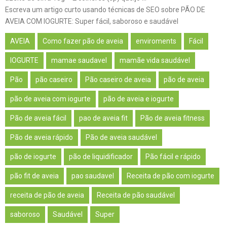
Escreva um artigo curto usando técnicas de SEO sobre PÃO DE
AVEIA COM IOGURTE: Super fácil, saboroso e saudável
AVEIA
Como fazer pão de aveia
enviroments
Fácil
IOGURTE
mamae saudavel
mamãe vida saudável
Pão
pão caseiro
Pão caseiro de aveia
pão de aveia
pão de aveia com iogurte
pão de aveia e iogurte
Pão de aveia fácil
pao de aveia fit
Pão de aveia fitness
Pão de aveia rápido
Pão de aveia saudável
pão de iogurte
pão de liquidificador
Pão fácil e rápido
pão fit de aveia
pao saudavel
Receita de pão com iogurte
receita de pão de aveia
Receita de pão saudável
saboroso
Saudável
Super