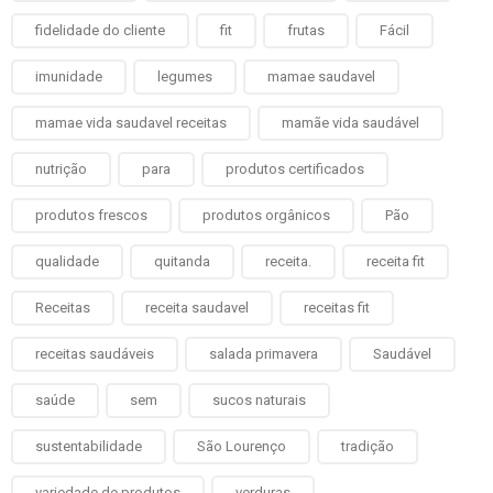
fidelidade do cliente
fit
frutas
Fácil
imunidade
legumes
mamae saudavel
mamae vida saudavel receitas
mamãe vida saudável
nutrição
para
produtos certificados
produtos frescos
produtos orgânicos
Pão
qualidade
quitanda
receita.
receita fit
Receitas
receita saudavel
receitas fit
receitas saudáveis
salada primavera
Saudável
saúde
sem
sucos naturais
sustentabilidade
São Lourenço
tradição
variedade de produtos
verduras