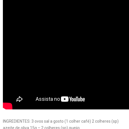
INGREDIENTES: 3 ovos sal a gosto (1 colher café) 2 colheres (sp)
azeite de oliva 15g – 2 colheres (sp) queijo …