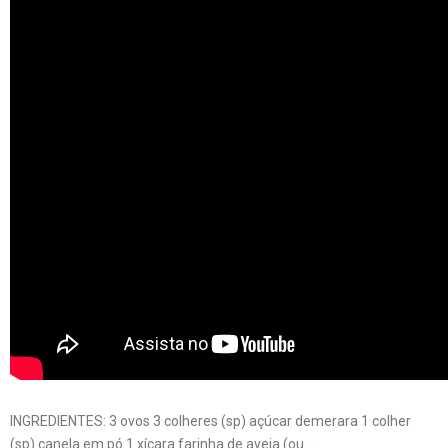
INGREDIENTES: 3 ovos 3 colheres (sp) açúcar demerara 1 colher
(sp) canela em pó 1 xícara farinha de aveia (ou …