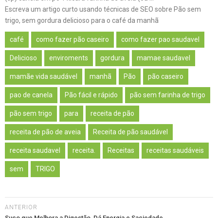
Escreva um artigo curto usando técnicas de SEO sobre Pão sem
trigo, sem gordura delicioso para o café da manhã
café
como fazer pão caseiro
como fazer pao saudavel
Delicioso
enviroments
gordura
mamae saudavel
mamãe vida saudável
manhã
Pão
pão caseiro
pao de canela
Pão fácil e rápido
pão sem farinha de trigo
pão sem trigo
para
receita de pão
receita de pão de aveia
Receita de pão saudável
receita saudavel
receita.
Receitas
receitas saudáveis
sem
TRIGO
ANTERIOR
Suco que Melhora a Digestão, Dá Energia e Saciedade