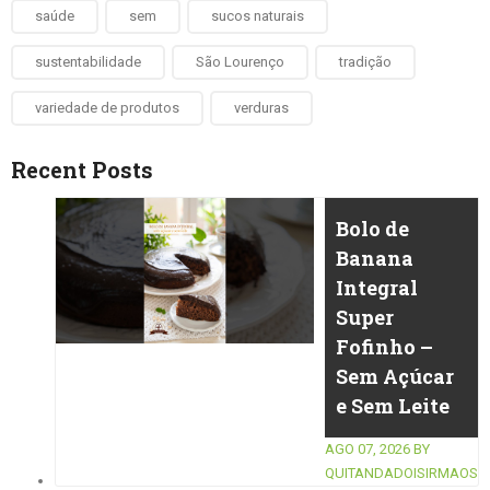
saúde
sem
sucos naturais
sustentabilidade
São Lourenço
tradição
variedade de produtos
verduras
Recent Posts
Bolo de
Banana
Integral
Super
Fofinho –
Sem Açúcar
e Sem Leite
AGO 07, 2026
BY
QUITANDADOISIRMAOS