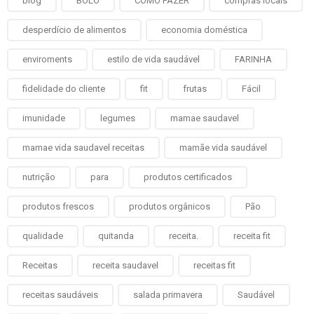
blog
BOLO
COMO FAZER
compras locais
desperdício de alimentos
economia doméstica
enviroments
estilo de vida saudável
FARINHA
fidelidade do cliente
fit
frutas
Fácil
imunidade
legumes
mamae saudavel
mamae vida saudavel receitas
mamãe vida saudável
nutrição
para
produtos certificados
produtos frescos
produtos orgânicos
Pão
qualidade
quitanda
receita.
receita fit
Receitas
receita saudavel
receitas fit
receitas saudáveis
salada primavera
Saudável