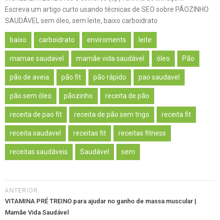
Escreva um artigo curto usando técnicas de SEO sobre PÃOZINHO
SAUDÁVEL sem óleo, sem leite, baixo carboidrato
baixo
carboidrato
enviroments
leite
mamae saudavel
mamãe vida saudável
óleo
Pão
pão de aveia
pão fit
pão rápido
pao saudavel
pão sem óleo
pãozinho
receita de pão
receita de pao fit
receita de pão sem trigo
receita fit
receita saudavel
receitas fit
receitas fitness
receitas saudáveis
Saudável
sem
ANTERIOR
VITAMINA PRÉ TREINO para ajudar no ganho de massa muscular |
Mamãe Vida Saudável