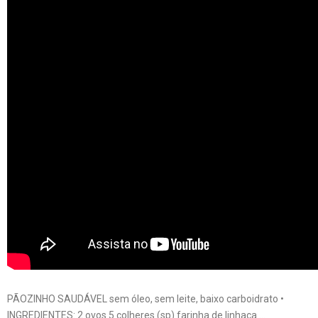
PÃOZINHO SAUDÁVEL sem óleo, sem leite, baixo carboidrato •
INGREDIENTES: 2 ovos 5 colheres (sp) farinha de linhaça …