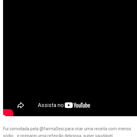
Fui convidada pela @farmaSesi para criar uma receita com menos
sódio… e preparei uma refeição deliciosa, super saudável, …