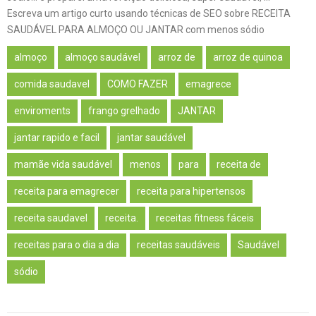
Escreva um artigo curto usando técnicas de SEO sobre RECEITA
SAUDÁVEL PARA ALMOÇO OU JANTAR com menos sódio
almoço
almoço saudável
arroz de
arroz de quinoa
comida saudavel
COMO FAZER
emagrece
enviroments
frango grelhado
JANTAR
jantar rapido e facil
jantar saudável
mamãe vida saudável
menos
para
receita de
receita para emagrecer
receita para hipertensos
receita saudavel
receita.
receitas fitness fáceis
receitas para o dia a dia
receitas saudáveis
Saudável
sódio