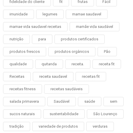
fidelidade do cliente
fit
frutas
Fácil
imunidade
legumes
mamae saudavel
mamae vida saudavel receitas
mamãe vida saudável
nutrição
para
produtos certificados
produtos frescos
produtos orgânicos
Pão
qualidade
quitanda
receita.
receita fit
Receitas
receita saudavel
receitas fit
receitas fitness
receitas saudáveis
salada primavera
Saudável
saúde
sem
sucos naturais
sustentabilidade
São Lourenço
tradição
variedade de produtos
verduras