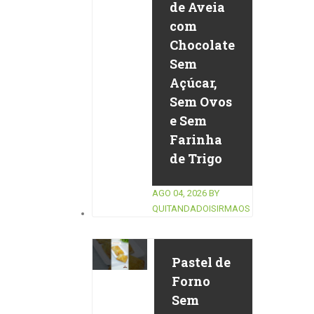
de Aveia
com
Chocolate
Sem
Açúcar,
Sem Ovos
e Sem
Farinha
de Trigo
AGO 04, 2026
BY
QUITANDADOISIRMAOS
Pastel de
Forno
Sem