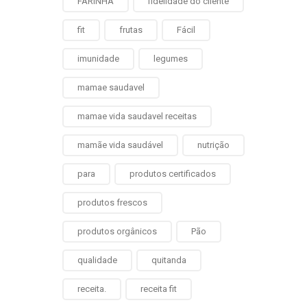
FARINHA
fidelidade do cliente
fit
frutas
Fácil
imunidade
legumes
mamae saudavel
mamae vida saudavel receitas
mamãe vida saudável
nutrição
para
produtos certificados
produtos frescos
produtos orgânicos
Pão
qualidade
quitanda
receita.
receita fit