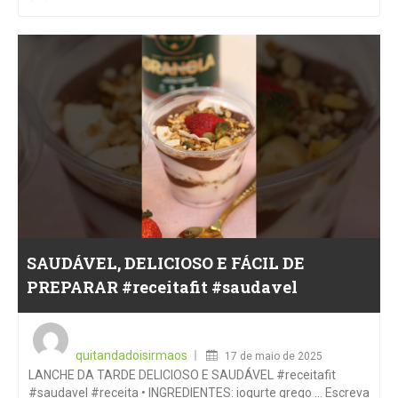
SAUDÁVEL, DELICIOSO E FÁCIL DE
PREPARAR #receitafit #saudavel
Posted
on
quitandadoisirmaos
17 de maio de 2025
LANCHE DA TARDE DELICIOSO E SAUDÁVEL #receitafit
#saudavel #receita • INGREDIENTES: iogurte grego … Escreva