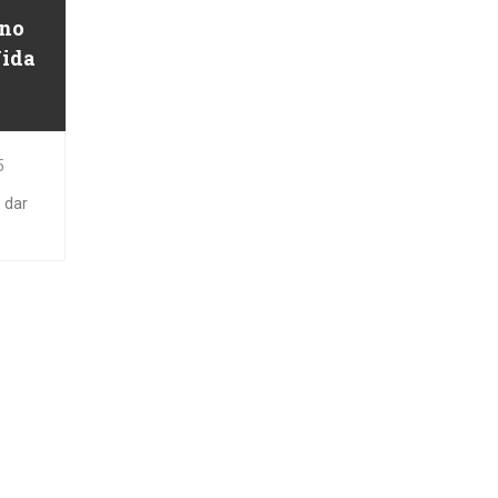
 no
Vida
5
 dar