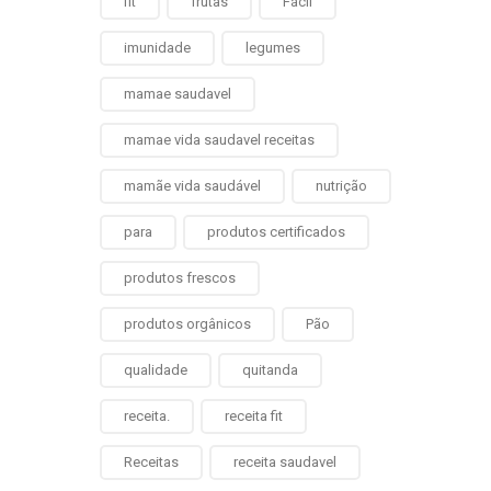
fit
frutas
Fácil
imunidade
legumes
mamae saudavel
mamae vida saudavel receitas
mamãe vida saudável
nutrição
para
produtos certificados
produtos frescos
produtos orgânicos
Pão
qualidade
quitanda
receita.
receita fit
Receitas
receita saudavel