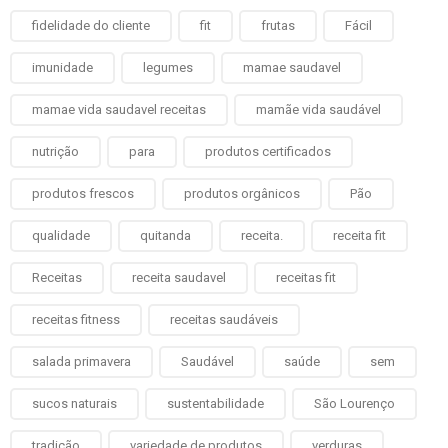
fidelidade do cliente
fit
frutas
Fácil
imunidade
legumes
mamae saudavel
mamae vida saudavel receitas
mamãe vida saudável
nutrição
para
produtos certificados
produtos frescos
produtos orgânicos
Pão
qualidade
quitanda
receita.
receita fit
Receitas
receita saudavel
receitas fit
receitas fitness
receitas saudáveis
salada primavera
Saudável
saúde
sem
sucos naturais
sustentabilidade
São Lourenço
tradição
variedade de produtos
verduras