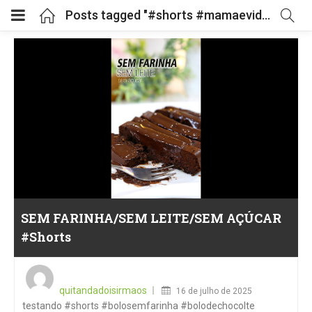
Posts tagged "#shorts #mamaevidasaudavel"
SEM FARINHA/SEM LEITE/SEM AÇÚCAR
#Shorts
Posted
on
quitandadoisirmaos
16 de julho de 2025
testando #shorts #bolosemfarinha #bolodechocolte