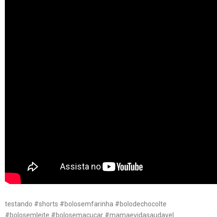
testando #shorts #bolosemfarinha #bolodechocolte
#bolosemleite #bolosemacucar #mamaevidasaudavel …