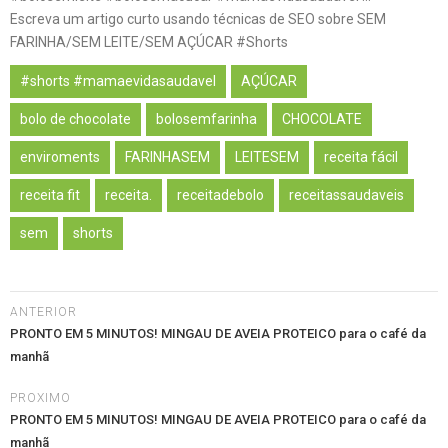
Escreva um artigo curto usando técnicas de SEO sobre SEM
FARINHA/SEM LEITE/SEM AÇÚCAR #Shorts
#shorts #mamaevidasaudavel
AÇÚCAR
bolo de chocolate
bolosemfarinha
CHOCOLATE
enviroments
FARINHASEM
LEITESEM
receita fácil
receita fit
receita.
receitadebolo
receitassaudaveis
sem
shorts
ANTERIOR
PRONTO EM 5 MINUTOS! MINGAU DE AVEIA PROTEICO para o café da
manhã
PROXIMO
PRONTO EM 5 MINUTOS! MINGAU DE AVEIA PROTEICO para o café da
manhã