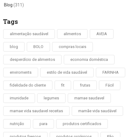
Blog
(311)
Tags
alimentação saudável
alimentos
AVEIA
blog
BOLO
compras locais
desperdício de alimentos
economia doméstica
enviroments
estilo de vida saudável
FARINHA
fidelidade do cliente
fit
frutas
Fácil
imunidade
legumes
mamae saudavel
mamae vida saudavel receitas
mamãe vida saudável
nutrição
para
produtos certificados
produtos frescos
produtos orgânicos
Pão