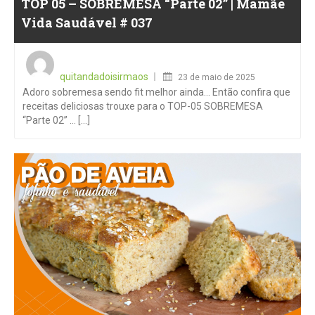
TOP 05 – SOBREMESA “Parte 02” | Mamãe
Vida Saudável # 037
Posted
on
quitandadoisirmaos
23 de maio de 2025
Adoro sobremesa sendo fit melhor ainda… Então confira que
receitas deliciosas trouxe para o TOP-05 SOBREMESA
“Parte 02” … [...]