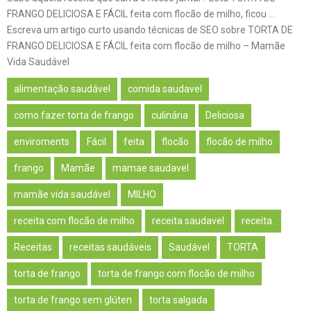
FRANGO DELICIOSA E FÁCIL feita com flocão de milho, ficou …
Escreva um artigo curto usando técnicas de SEO sobre TORTA DE
FRANGO DELICIOSA E FÁCIL feita com flocão de milho – Mamãe
Vida Saudável
alimentação saudável
comida saudavel
como fazer torta de frango
culinária
Deliciosa
enviroments
Fácil
feita
flocão
flocão de milho
frango
Mamãe
mamae saudavel
mamãe vida saudável
MILHO
receita com flocão de milho
receita saudavel
receita.
Receitas
receitas saudáveis
Saudável
TORTA
torta de frango
torta de frango com flocão de milho
torta de frango sem glúten
torta salgada