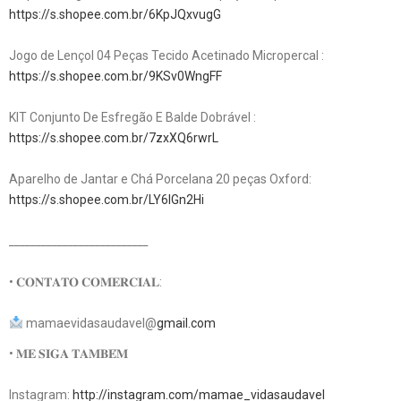
https://s.shopee.com.br/6KpJQxvugG
Jogo de Lençol 04 Peças Tecido Acetinado Micropercal :
https://s.shopee.com.br/9KSv0WngFF
KIT Conjunto De Esfregão E Balde Dobrável :
https://s.shopee.com.br/7zxXQ6rwrL
Aparelho de Jantar e Chá Porcelana 20 peças Oxford:
https://s.shopee.com.br/LY6IGn2Hi
__________________________
• 𝐂𝐎𝐍𝐓𝐀𝐓𝐎 𝐂𝐎𝐌𝐄𝐑𝐂𝐈𝐀𝐋:
mamaevidasaudavel@
gmail.com
• 𝐌𝐄 𝐒𝐈𝐆𝐀 𝐓𝐀𝐌𝐁𝐄́𝐌
Instagram:
http://instagram.com/mamae_vidasaudavel