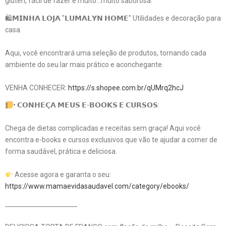
glúten, fácil de fazer e muito…muito saborosa.
🛍𝗠𝗜𝗡𝗛𝗔 𝗟𝗢𝗝𝗔 "𝗟𝗨𝗠𝗔𝗟𝗬𝗡 𝗛𝗢𝗠𝗘" Utilidades e decoração para
casa.
Aqui, você encontrará uma seleção de produtos, tornando cada
ambiente do seu lar mais prático e aconchegante.
VENHA CONHECER:
https://s.shopee.com.br/qUMrq2hcJ
• 𝗖𝗢𝗡𝗛𝗘𝗖̧𝗔 𝗠𝗘𝗨𝗦 𝗘-𝗕𝗢𝗢𝗞𝗦 𝗘 𝗖𝗨𝗥𝗦𝗢𝗦:
Chega de dietas complicadas e receitas sem graça! Aqui você
encontra e-books e cursos exclusivos que vão te ajudar a comer de
forma saudável, prática e deliciosa.
Acesse agora e garanta o seu:
https://www.mamaevidasaudavel.com/category/ebooks/
________________________