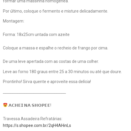
formar uma massinha homogênea.
Por último, coloque o fermento e misture delicadamente.
Montagem:
Forma: 18x25cm untada com azeite
Coloque a massa e espalhe o recheio de frango por cima.
De uma leve apertada com as costas de uma colher.
Leve ao forno 180 graus entre 25 a 30 minutos ou até que doure.
Prontinho! Sirva quente e aproveite essa delícia!
____________________________________
𝗔𝗖𝗛𝗘𝗜 𝗡𝗔 𝗦𝗛𝗢𝗣𝗘𝗘!
Travessa Assadeira Refratárias:
https://s.shopee.com.br/2qH4AHinLs