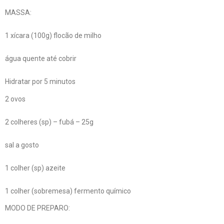
MASSA:
1 xícara (100g) flocão de milho
água quente até cobrir
Hidratar por 5 minutos
2 ovos
2 colheres (sp) – fubá – 25g
sal a gosto
1 colher (sp) azeite
1 colher (sobremesa) fermento químico
MODO DE PREPARO: