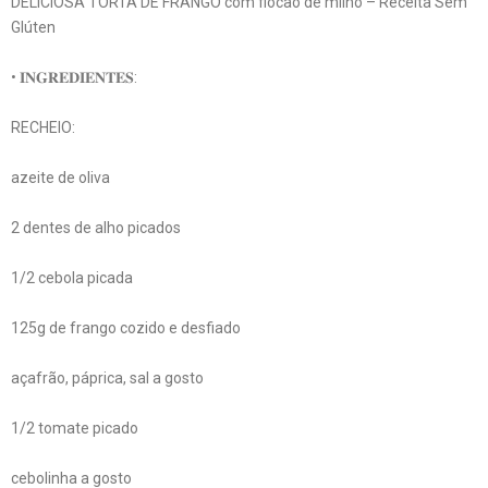
DELICIOSA TORTA DE FRANGO com flocão de milho – Receita Sem
Glúten
• 𝐈𝐍𝐆𝐑𝐄𝐃𝐈𝐄𝐍𝐓𝐄𝐒:
RECHEIO:
azeite de oliva
2 dentes de alho picados
1/2 cebola picada
125g de frango cozido e desfiado
açafrão, páprica, sal a gosto
1/2 tomate picado
cebolinha a gosto