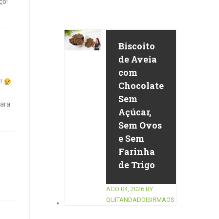
ço!
Biscoito
de Aveia
com
s!
Chocolate
Sem
para
Açúcar,
Sem Ovos
e Sem
Farinha
de Trigo
AGO 04, 2026
BY
QUITANDADOISIRMAOS