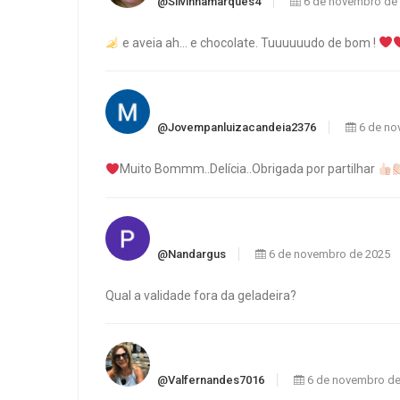
@silvinhamarques4
6 de novembro de
e aveia ah… e chocolate. Tuuuuuudo de bom !
@jovempanluizacandeia2376
6 de no
Muito Bommm..Delícia..Obrigada por partilhar
@nandargus
6 de novembro de 2025
Qual a validade fora da geladeira?
@valfernandes7016
6 de novembro de