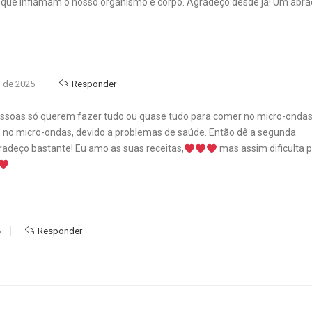
s que inflamam o nosso organismo e corpo. Agradeço desde já! Um abra
 de 2025
Responder
ssoas só querem fazer tudo ou quase tudo para comer no micro-onda
o micro-ondas, devido a problemas de saúde. Então dê a segunda
gradeço bastante! Eu amo as suas receitas,
mas assim dificulta 
5
Responder