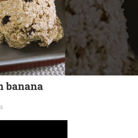
om banana
25