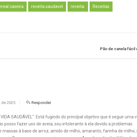
ereal caseira
receita saudavel
receita.
Receitas
Pão de canela fácil
 de 2025
Responder
VIDA SAUDÁVEL". Está fugindo do princípal objetivo que é seguir uma v
ão posso fazer uso de aveia, sou intolerante à ela devido a problemas
 e massas à base de arroz, amido de milho, amaranto, farinha de milho