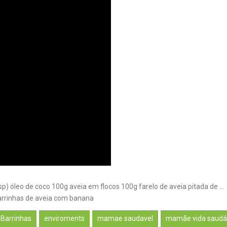
) óleo de coco 100g aveia em flocos 100g farelo de aveia pitada de …
arrinhas de aveia com banana
Barrinhas
enviroments
mamae saudavel
mamãe vida saudá