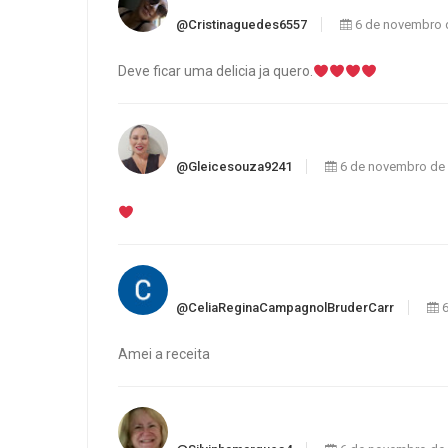
@cristinaguedes6557
6 de novembro 
Deve ficar uma delicia ja quero.
@gleicesouza9241
6 de novembro de
@CeliaReginaCampagnolBruderCarr
6
Amei a receita