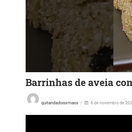
Barrinhas de aveia c
Posted
on
quitandadoisirmaos
6 de novembro de 20