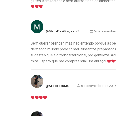
glúten, sem láctose e sem outros tipos de alimento
@MariaDasGraças-K3h
6 de novembro
Sem querer ofender, mas não entendo porque as pe
Nem todo mundo pode comer alimentos preparados n
sugestão que é o forno tradicional, por gentileza. A
mim. Espero que me compreenda! Um abraço!
@ardacosta35
6 de novembro de 202