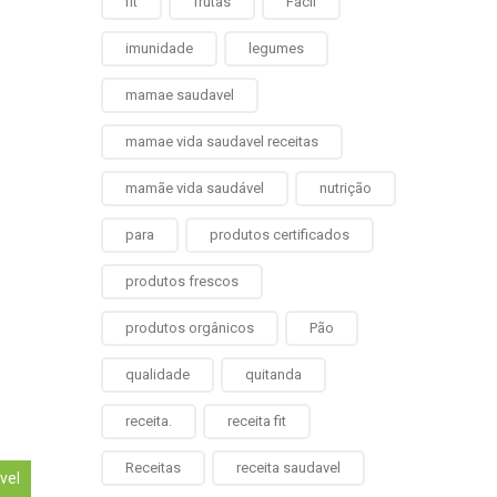
fit
frutas
Fácil
imunidade
legumes
mamae saudavel
mamae vida saudavel receitas
mamãe vida saudável
nutrição
para
produtos certificados
produtos frescos
produtos orgânicos
Pão
qualidade
quitanda
receita.
receita fit
Receitas
receita saudavel
vel